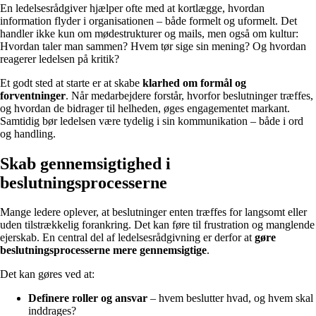
En ledelsesrådgiver hjælper ofte med at kortlægge, hvordan
information flyder i organisationen – både formelt og uformelt. Det
handler ikke kun om mødestrukturer og mails, men også om kultur:
Hvordan taler man sammen? Hvem tør sige sin mening? Og hvordan
reagerer ledelsen på kritik?
Et godt sted at starte er at skabe
klarhed om formål og
forventninger
. Når medarbejdere forstår, hvorfor beslutninger træffes,
og hvordan de bidrager til helheden, øges engagementet markant.
Samtidig bør ledelsen være tydelig i sin kommunikation – både i ord
og handling.
Skab gennemsigtighed i
beslutningsprocesserne
Mange ledere oplever, at beslutninger enten træffes for langsomt eller
uden tilstrækkelig forankring. Det kan føre til frustration og manglende
ejerskab. En central del af ledelsesrådgivning er derfor at
gøre
beslutningsprocesserne mere gennemsigtige
.
Det kan gøres ved at:
Definere roller og ansvar
– hvem beslutter hvad, og hvem skal
inddrages?