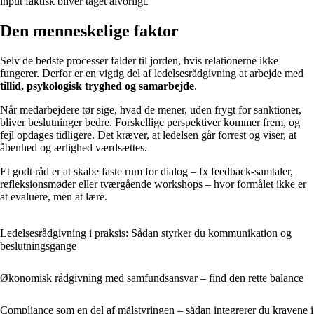
input faktisk bliver taget alvorligt.
Den menneskelige faktor
Selv de bedste processer falder til jorden, hvis relationerne ikke
fungerer. Derfor er en vigtig del af ledelsesrådgivning at arbejde med
tillid, psykologisk tryghed og samarbejde
.
Når medarbejdere tør sige, hvad de mener, uden frygt for sanktioner,
bliver beslutninger bedre. Forskellige perspektiver kommer frem, og
fejl opdages tidligere. Det kræver, at ledelsen går forrest og viser, at
åbenhed og ærlighed værdsættes.
Et godt råd er at skabe faste rum for dialog – fx feedback-samtaler,
refleksionsmøder eller tværgående workshops – hvor formålet ikke er
at evaluere, men at lære.
Ledelsesrådgivning i praksis: Sådan styrker du kommunikation og
beslutningsgange
Økonomisk rådgivning med samfundsansvar – find den rette balance
Compliance som en del af målstyringen – sådan integrerer du kravene i