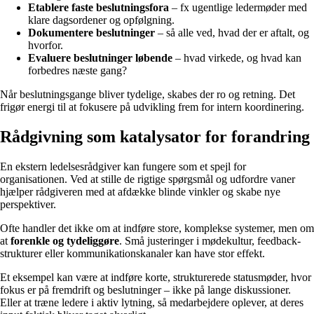
Etablere faste beslutningsfora
– fx ugentlige ledermøder med
klare dagsordener og opfølgning.
Dokumentere beslutninger
– så alle ved, hvad der er aftalt, og
hvorfor.
Evaluere beslutninger løbende
– hvad virkede, og hvad kan
forbedres næste gang?
Når beslutningsgange bliver tydelige, skabes der ro og retning. Det
frigør energi til at fokusere på udvikling frem for intern koordinering.
Rådgivning som katalysator for forandring
En ekstern ledelsesrådgiver kan fungere som et spejl for
organisationen. Ved at stille de rigtige spørgsmål og udfordre vaner
hjælper rådgiveren med at afdække blinde vinkler og skabe nye
perspektiver.
Ofte handler det ikke om at indføre store, komplekse systemer, men om
at
forenkle og tydeliggøre
. Små justeringer i mødekultur, feedback-
strukturer eller kommunikationskanaler kan have stor effekt.
Et eksempel kan være at indføre korte, strukturerede statusmøder, hvor
fokus er på fremdrift og beslutninger – ikke på lange diskussioner.
Eller at træne ledere i aktiv lytning, så medarbejdere oplever, at deres