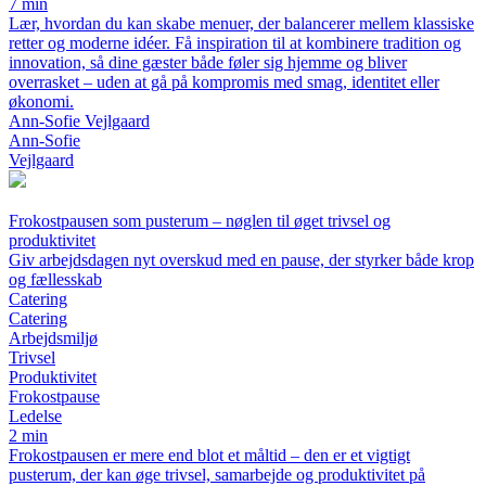
7 min
Lær, hvordan du kan skabe menuer, der balancerer mellem klassiske
retter og moderne idéer. Få inspiration til at kombinere tradition og
innovation, så dine gæster både føler sig hjemme og bliver
overrasket – uden at gå på kompromis med smag, identitet eller
økonomi.
Ann-Sofie Vejlgaard
Ann-Sofie
Vejlgaard
Frokostpausen som pusterum – nøglen til øget trivsel og
produktivitet
Giv arbejdsdagen nyt overskud med en pause, der styrker både krop
og fællesskab
Catering
Catering
Arbejdsmiljø
Trivsel
Produktivitet
Frokostpause
Ledelse
2 min
Frokostpausen er mere end blot et måltid – den er et vigtigt
pusterum, der kan øge trivsel, samarbejde og produktivitet på