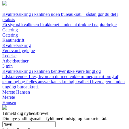
Kvalitetssikring i kantinen uden bureaukrati – sådan gør du det i
praksis
Få styr på kvaliteten i køkkenet – uden at drukne i papirarbejde
Catering
Catering
Kantinedrift
Kvalitetssikring
Fødevarehygiejne
Ledelse
Arbejdsrutiner
3 min
Kvalitetssikring i kantinen behøver ikke være tungt og
tidskrævende. Læs, hvordan du med enkle rutiner, smart brug af
teknologi og fælles ansvar kan sikre høj kvalitet i hverdagen – uden
unødigt bureaukrati.
Merete Hansen
Merete
Hansen
Tilmeld dig nyhedsbrevet
Din nye yndlingsmail – fyldt med indsigt og konkrete råd.