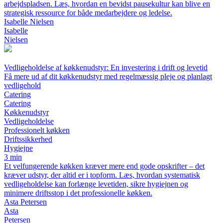
arbejdspladsen. Læs, hvordan en bevidst pausekultur kan blive en
strategisk ressource for både medarbejdere og ledelse.
Isabelle Nielsen
Isabelle
Nielsen
Vedligeholdelse af køkkenudstyr: En investering i drift og levetid
Få mere ud af dit køkkenudstyr med regelmæssig pleje og planlagt
vedligehold
Catering
Catering
Køkkenudstyr
Vedligeholdelse
Professionelt køkken
Driftssikkerhed
Hygiejne
3 min
Et velfungerende køkken kræver mere end gode opskrifter – det
kræver udstyr, der altid er i topform. Læs, hvordan systematisk
vedligeholdelse kan forlænge levetiden, sikre hygiejnen og
minimere driftsstop i det professionelle køkken.
Asta Petersen
Asta
Petersen