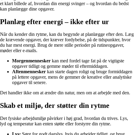
et klart billede af, hvordan din energi svinger – og hvordan du bedst
kan planlægge dine opgaver.
Planlæg efter energi – ikke efter ur
Når du kender din rytme, kan du begynde at planlægge efter den. Læg
de krævende opgaver, der kræver fordybelse, på de tidspunkter, hvor
du har mest energi. Brug de mere stille perioder på rutineopgaver,
møder eller e-mails.
Morgenmennesker
kan med fordel tage fat på de vigtigste
opgaver tidligt og gemme møder til eftermiddagen.
Aftenmennesker
kan starte dagen roligt og bruge formiddagen
på lettere opgaver, mens de gemmer de kreative eller analytiske
opgaver til senere.
Det handler ikke om at ændre din natur, men om at arbejde med den.
Skab et miljø, der støtter din rytme
Det fysiske arbejdsmiljø påvirker i høj grad, hvordan du trives. Lys,
lyd og temperatur kan enten støtte eller forstyrre din rytme.
Lys:
Sørg for godt dagslys, hvis du arbejder tidligt, og brug