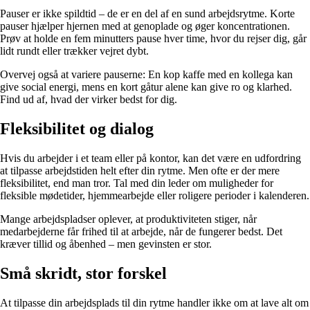
Pauser er ikke spildtid – de er en del af en sund arbejdsrytme. Korte
pauser hjælper hjernen med at genoplade og øger koncentrationen.
Prøv at holde en fem minutters pause hver time, hvor du rejser dig, går
lidt rundt eller trækker vejret dybt.
Overvej også at variere pauserne: En kop kaffe med en kollega kan
give social energi, mens en kort gåtur alene kan give ro og klarhed.
Find ud af, hvad der virker bedst for dig.
Fleksibilitet og dialog
Hvis du arbejder i et team eller på kontor, kan det være en udfordring
at tilpasse arbejdstiden helt efter din rytme. Men ofte er der mere
fleksibilitet, end man tror. Tal med din leder om muligheder for
fleksible mødetider, hjemmearbejde eller roligere perioder i kalenderen.
Mange arbejdspladser oplever, at produktiviteten stiger, når
medarbejderne får frihed til at arbejde, når de fungerer bedst. Det
kræver tillid og åbenhed – men gevinsten er stor.
Små skridt, stor forskel
At tilpasse din arbejdsplads til din rytme handler ikke om at lave alt om