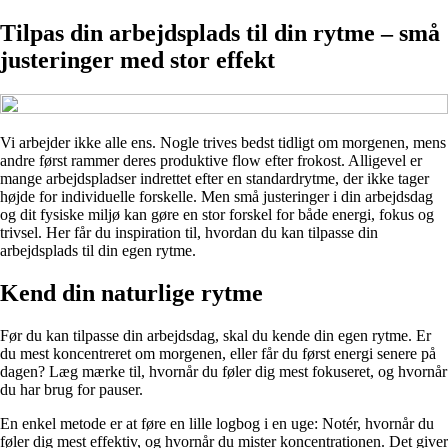
Tilpas din arbejdsplads til din rytme – små
justeringer med stor effekt
Vi arbejder ikke alle ens. Nogle trives bedst tidligt om morgenen, mens
andre først rammer deres produktive flow efter frokost. Alligevel er
mange arbejdspladser indrettet efter en standardrytme, der ikke tager
højde for individuelle forskelle. Men små justeringer i din arbejdsdag
og dit fysiske miljø kan gøre en stor forskel for både energi, fokus og
trivsel. Her får du inspiration til, hvordan du kan tilpasse din
arbejdsplads til din egen rytme.
Kend din naturlige rytme
Før du kan tilpasse din arbejdsdag, skal du kende din egen rytme. Er
du mest koncentreret om morgenen, eller får du først energi senere på
dagen? Læg mærke til, hvornår du føler dig mest fokuseret, og hvornår
du har brug for pauser.
En enkel metode er at føre en lille logbog i en uge: Notér, hvornår du
føler dig mest effektiv, og hvornår du mister koncentrationen. Det giver