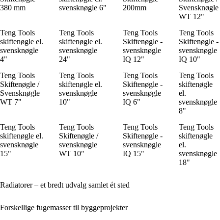
380 mm
svensknøgle 6"
200mm
Svensknøgle
WT 12"
Teng Tools
Teng Tools
Teng Tools
Teng Tools
skiftenøgle el.
skiftenøgle el.
Skiftenøgle -
Skiftenøgle -
svensknøgle
svensknøgle
svensknøgle
svensknøgle
4"
24"
IQ 12"
IQ 10"
Teng Tools
Teng Tools
Teng Tools
Teng Tools
Skiftenøgle /
skiftenøgle el.
Skiftenøgle -
skiftenøgle
Svensknøgle
svensknøgle
svensknøgle
el.
WT 7"
10"
IQ 6"
svensknøgle
8"
Teng Tools
Teng Tools
Teng Tools
Teng Tools
skiftenøgle el.
Skiftenøgle /
Skiftenøgle -
skiftenøgle
svensknøgle
svensknøgle
svensknøgle
el.
15"
WT 10"
IQ 15"
svensknøgle
18"
Radiatorer – et bredt udvalg samlet ét sted
Forskellige fugemasser til byggeprojekter