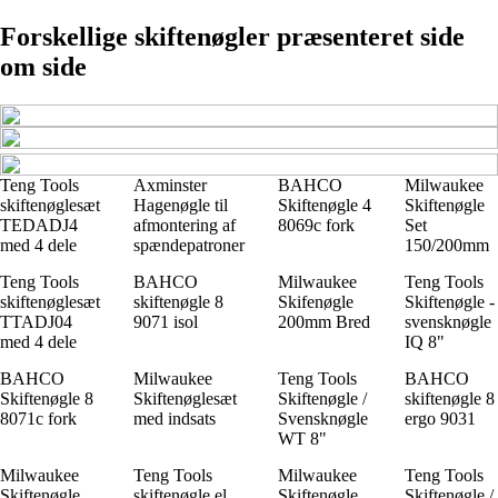
Forskellige skiftenøgler præsenteret side
om side
Teng Tools
Axminster
BAHCO
Milwaukee
skiftenøglesæt
Hagenøgle til
Skiftenøgle 4
Skiftenøgle
TEDADJ4
afmontering af
8069c fork
Set
med 4 dele
spændepatroner
150/200mm
Teng Tools
BAHCO
Milwaukee
Teng Tools
skiftenøglesæt
skiftenøgle 8
Skifenøgle
Skiftenøgle -
TTADJ04
9071 isol
200mm Bred
svensknøgle
med 4 dele
IQ 8"
BAHCO
Milwaukee
Teng Tools
BAHCO
Skiftenøgle 8
Skiftenøglesæt
Skiftenøgle /
skiftenøgle 8
8071c fork
med indsats
Svensknøgle
ergo 9031
WT 8"
Milwaukee
Teng Tools
Milwaukee
Teng Tools
Skiftenøgle
skiftenøgle el.
Skiftenøgle
Skiftenøgle /