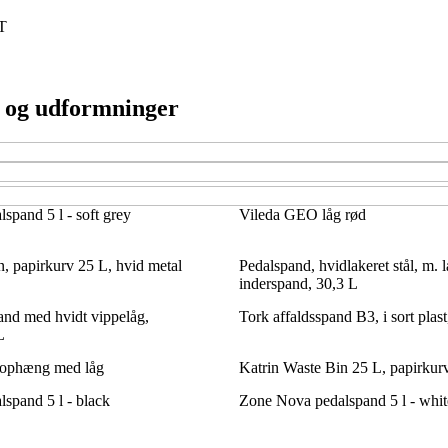
T
r og udformninger
pand 5 l - soft grey
Vileda GEO låg rød
, papirkurv 25 L, hvid metal
Pedalspand, hvidlakeret stål, m.
inderspand, 30,3 L
nd med hvidt vippelåg,
Tork affaldsspand B3, i sort plast
L
ophæng med låg
Katrin Waste Bin 25 L, papirkurv
spand 5 l - black
Zone Nova pedalspand 5 l - whit