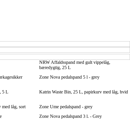
NRW Affaldsspand med gult vippelåg,
bæredygtig, 25 L
 lækagesikker
Zone Nova pedalspand 5 l - grey
, 5 L
Katrin Waste Bin, 25 L, papirkurv med låg, hvid
 med låg, sort
Zone Ume pedalspand - grey
e
Zone Nova pedalspand 3 l. - Grey