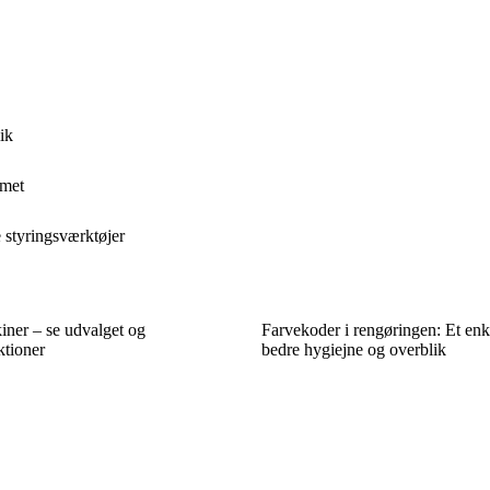
ik
amet
 styringsværktøjer
ner – se udvalget og
Farvekoder i rengøringen: Et enke
tioner
bedre hygiejne og overblik