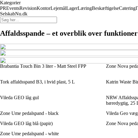
Kategorier
PR
Events
Revision
Kontor
Lejemål
Lager
Læring
Beskæftigelse
Catering
I
SelskabNu.dk
Affaldsspande – et overblik over funktione
Brabantia Touch Bin 3 liter - Matt Steel FPP
Zone Nova pedals
Tork affaldsspand B3, i hvid plast, 5 L
Katrin Waste Bin
Vileda GEO låg gul
NRW Affaldsspa
bæredygtig, 25 
Zone Ume pedalspand - black
Vileda Geo væg
Vileda GEO låg blå (papir)
Zone Nova pedal
Zone Ume pedalspand - white